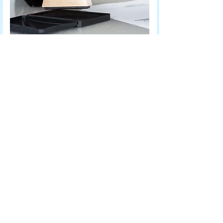
Contáctenos:
info@theganas.org
42600 Cook St, Suite 125